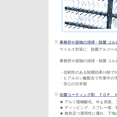
事務所や器物の清掃・除菌 コル
ウイルス対策に 除菌アルコール7
事務所や器物の清掃・除菌
コル
・信頼性のある除菌効果10秒で99
・ヒアルロン酸配合で作業中の
・安心の日本製
抗菌コーティング剤 ＴＯＰ 
★ アルミ陽極酸化、Ｍｇ表面、
★ ディッピング、スプレー後、
★ 無色且つ透明性に優れ、下地