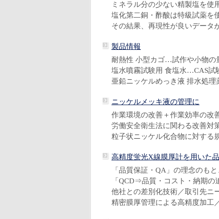
ミネラル分の少ない精製塩を使
塩化第二銅・酢酸は特級試薬を
その結果、再現性が良いデータ
製品情報
耐熱性 小型カゴ…試作や小物の量
塩水噴霧試験用 食塩水…CAS試
亜鉛ニッケルめっき液 排水処理
ニッケルメッキ液の管理に
作業環境の改善＋作業効率の改
労働安全衛生法に関わる改善対
粒子状ニッケル化合物に対する
高精度蛍光X線膜厚計を用いた
「品質保証・QA」の理念のも
「QCD⇒品質・コスト・納期の
他社との差別化技術／取引先ニ
精密膜厚管理による高精度加工