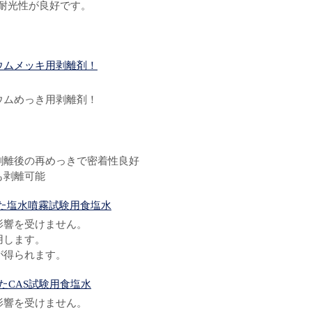
、耐光性が良好です。
ウムメッキ用剥離剤！
ウムめっき用剥離剤！
】
、剥離後の再めっきで密着性良好
も剥離可能
拠した塩水噴霧試験用食塩水
影響を受けません。
用します。
が得られます。
したCAS試験用食塩水
影響を受けません。