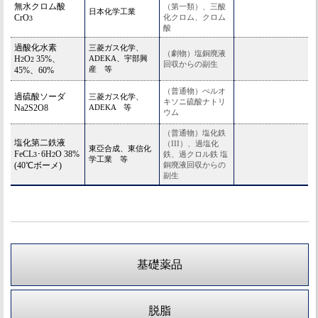
無水クロム酸
（第一類）、三酸
日本化学工業
CrO
化クロム、クロム
3
酸
過酸化水素
三菱ガス化学、
（劇物）塩銅廃液
H
O
35%、
ADEKA、宇部興
2
2
回収からの副生
産 等
45%、60%
（普通物）ぺルオ
過硫酸ソーダ
三菱ガス化学、
キソニ硫酸ナトリ
Na2S2O8
ADEKA 等
ウム
（普通物）塩化鉄
塩化第二鉄液
（III）、過塩化
東亞合成、東信化
FeCL
･6H
O 38%
鉄、過クロル鉄 塩
3
2
学工業 等
(40℃ボーメ)
銅廃液回収からの
副生
基礎薬品
脱脂