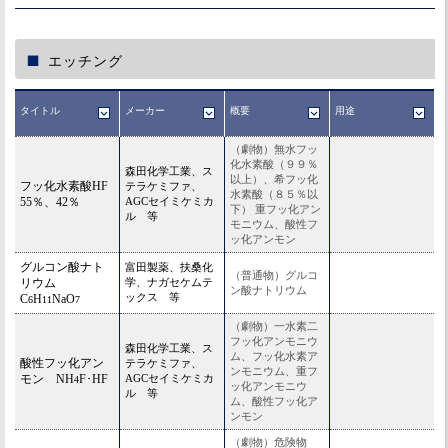
エッチング
タイトル
メーカー
概要
用途
（劇物）無水フッ
化水素酸（９９％
森田化学工業、ス
以上）、希フッ化
フッ化水素酸HF
テラケミファ、
水素酸（８５％以
55％、42％
AGCセイミケミカ
下） 重フッ化アン
ル 等
モニウム、酸性フ
ッ化アンモン
グルコン酸ナト
富田製薬、扶桑化
（普通物）グルコ
リウム
学、ナガセケムテ
ン酸ナトリウム
ックス 等
C
H
NaO
6
11
7
（劇物）一水素二
フッ化アンモニウ
森田化学工業、ス
ム、フッ化水素ア
酸性フッ化アン
テラケミファ、
ンモニウム、重フ
モン NH
F･HF
AGCセイミケミカ
4
ッ化アンモニウ
ル 等
ム、酸性フッ化ア
ンモン
（劇物）危険物