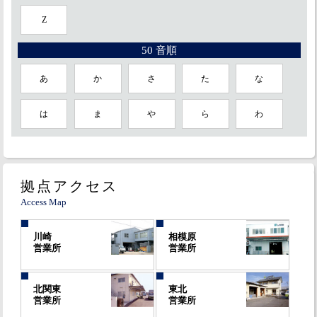
Z
50 音順
あ
か
さ
た
な
は
ま
や
ら
わ
拠点アクセス
Access Map
川崎
相模原
営業所
営業所
北関東
東北
営業所
営業所