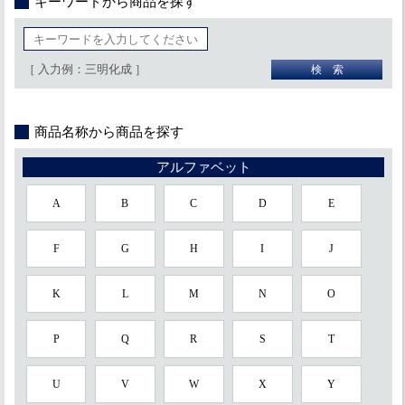
キーワードから商品を探す
［ 入力例：三明化成 ］
商品名称から商品を探す
アルファベット
A
B
C
D
E
F
G
H
I
J
K
L
M
N
O
P
Q
R
S
T
U
V
W
X
Y