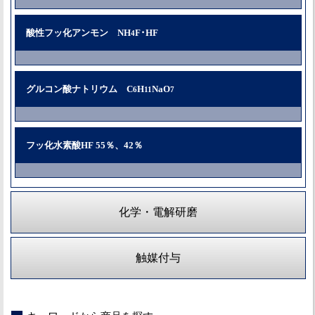
酸性フッ化アンモン NH
F･HF
4
グルコン酸ナトリウム C
H
NaO
6
11
7
フッ化水素酸HF 55％、42％
化学・電解研磨
触媒付与