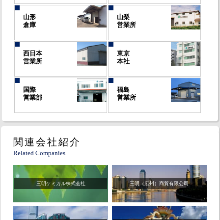
山形
山梨
倉庫
営業所
西日本
東京
営業所
本社
国際
福島
営業部
営業所
関連会社紹介
Related Companies
三明ケミカル株式会社
三明（広州）商貿有限公司