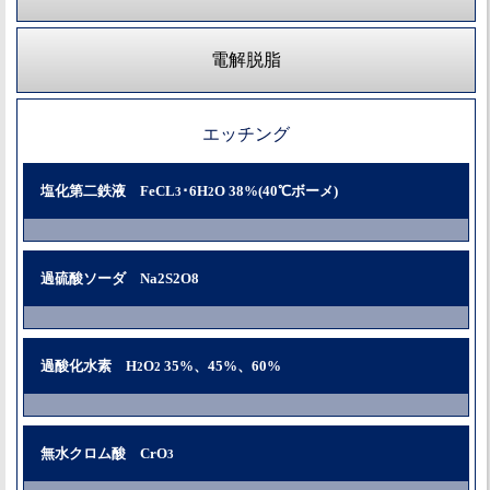
電解脱脂
エッチング
塩化第二鉄液 FeCL
･6H
O 38%(40℃ボーメ)
3
2
過硫酸ソーダ Na2S2O8
過酸化水素 H
O
35%、45%、60%
2
2
無水クロム酸 CrO
3