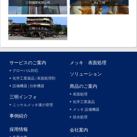
三明國際有限公司
タイ三明
三明ベトナム
サービスのご案内
メッキ
・
表面処理
グローバル対応
ソリューション
化学工業薬品 | 表面処理剤
設備機器 | 分析機器
商品のご案内
表面処理
三明インフォ
化学工業薬品
ニッケルメッキ液の管理
メッキ 設備機器
事例紹介
排水処理
採用情報
会社案内