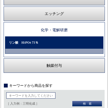
エッチング
化学・電解研磨
リン酸 H
PO
75％
3
4
触媒付与
キーワードから商品を探す
［ 入力例：三明化成 ］