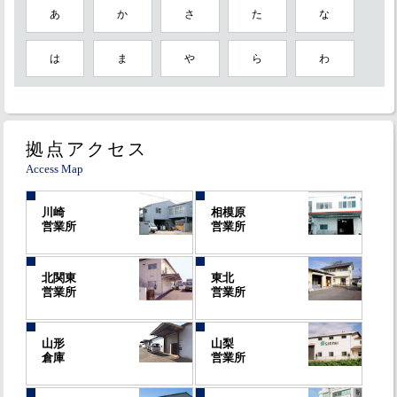
あ
か
さ
た
な
は
ま
や
ら
わ
拠点アクセス
Access Map
川崎
相模原
営業所
営業所
北関東
東北
営業所
営業所
山形
山梨
倉庫
営業所