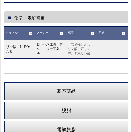
化学・電解研磨
タイトル
メーカー
概要
用途
日本化学工業、東
（普通物）オルソ
リン酸 H
PO
3
4
ソー、ラサ工業
リン酸、正リン
75％
等
酸、無水リン酸
基礎薬品
脱脂
電解脱脂