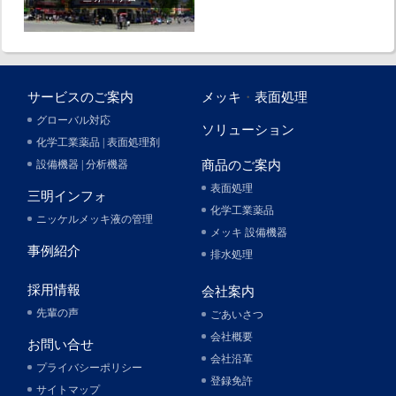
サービスのご案内
メッキ
・
表面処理
グローバル対応
ソリューション
化学工業薬品 | 表面処理剤
設備機器 | 分析機器
商品のご案内
表面処理
三明インフォ
化学工業薬品
ニッケルメッキ液の管理
メッキ 設備機器
事例紹介
排水処理
採用情報
会社案内
先輩の声
ごあいさつ
会社概要
お問い合せ
会社沿革
プライバシーポリシー
登録免許
サイトマップ