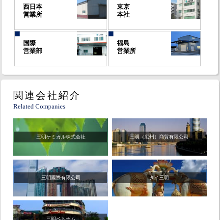
西日本
東京
営業所
本社
国際
福島
営業部
営業所
関連会社紹介
Related Companies
三明ケミカル株式会社
三明（広州）商貿有限公司
三明國際有限公司
タイ三明
三明ベトナム