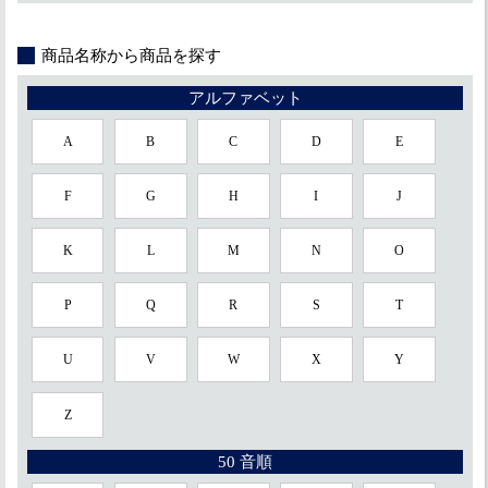
商品名称から商品を探す
アルファベット
A
B
C
D
E
F
G
H
I
J
K
L
M
N
O
P
Q
R
S
T
U
V
W
X
Y
Z
50 音順