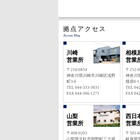
拠点アクセス
Access Map
川崎
相模
営業所
営業
〒210-0854
〒252-0
神奈川県川崎市川崎区浅野
神奈川
町3-6
模原8-11
TEL 044-333-3031
TEL 042
FAX 044-366-1271
FAX 042
山梨
西日
営業所
営業
〒408-0203
〒501-6
山梨県北杜市明野町三之蔵
岐阜県羽