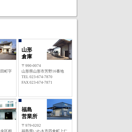
山形
倉庫
〒990-0074
羽田町字
山形県山形市芳野16番地
TEL 023-674-7870
FAX 023-674-7871
福島
営業所
〒979-0202
中央区相
福島県いわき市四倉町上仁