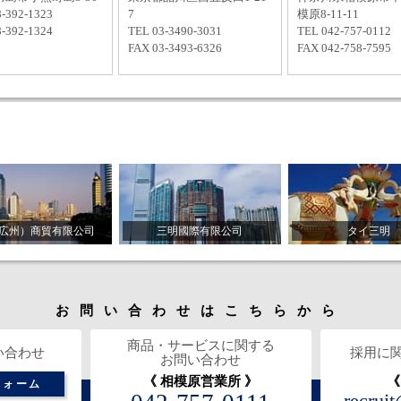
-392-1323
7
模原8-11-11
-392-1324
TEL 03-3490-3031
TEL 042-757-0112
FAX 03-3493-6326
FAX 042-758-7595
広州）商貿有限公司
三明國際有限公司
タイ三明
お問い合わせはこちらから
商品・サービスに関する
い合わせ
採用に
お問い合わせ
《 相模原営業所 》
《
フォーム
recrui