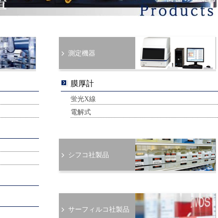
測定機器
膜厚計
蛍光X線
電解式
シフコ社製品
サーフィルコ社製品