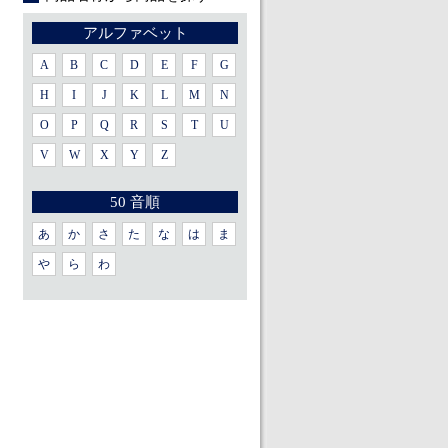
アルファベット
A
B
C
D
E
F
G
H
I
J
K
L
M
N
O
P
Q
R
S
T
U
V
W
X
Y
Z
50 音順
あ
か
さ
た
な
は
ま
や
ら
わ