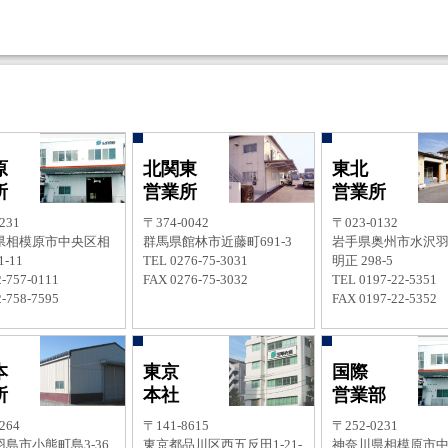
原
北関東
東北
所
営業所
営業所
231
〒374-0042
〒023-0132
県相模原市中央区相
群馬県館林市近藤町691-3
岩手県奥州市水沢
-11
TEL 0276-75-3031
明正 298-5
-757-0111
FAX 0276-75-3032
TEL 0197-22-5351
-758-7595
FAX 0197-22-5352
本
東京
国際
所
本社
営業部
264
〒141-8615
〒252-0231
島市小熊町島3-36
東京都品川区西五反田1-21-
神奈川県相模原市