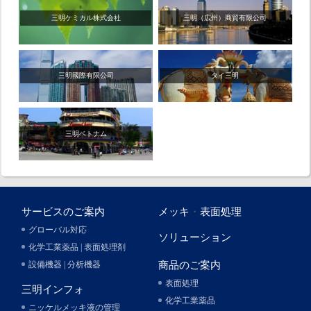
三明ケミカル株式会社
三明（広州）商貿有限公司
三明國際有限公司
タイ三明
三明ベトナム
サービスのご案内
メッキ
・
表面処理
グローバル対応
ソリューション
化学工業薬品 | 表面処理剤
設備機器 | 分析機器
商品のご案内
表面処理
三明インフォ
化学工業薬品
ニッケルメッキ液の管理