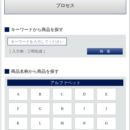
プロセス
キーワードから商品を探す
［ 入力例：三明化成 ］
商品名称から商品を探す
アルファベット
A
B
C
D
E
F
G
H
I
J
K
L
M
N
O