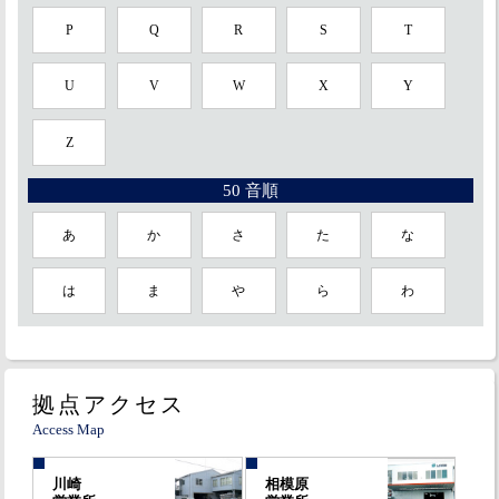
P
Q
R
S
T
U
V
W
X
Y
Z
50 音順
あ
か
さ
た
な
は
ま
や
ら
わ
拠点アクセス
Access Map
川崎
相模原