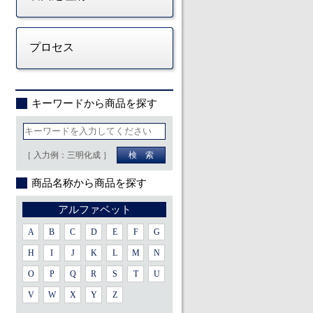
プロセス
キーワードから商品を探す
［ 入力例：三明化成 ］
商品名称から商品を探す
アルファベット
A
B
C
D
E
F
G
H
I
J
K
L
M
N
O
P
Q
R
S
T
U
V
W
X
Y
Z