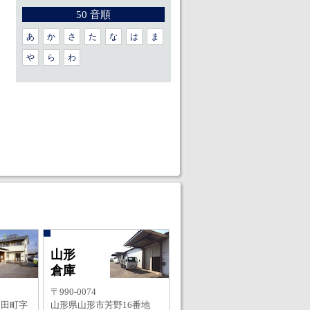
50 音順
あ
か
さ
た
な
は
ま
や
ら
わ
山形
倉庫
〒990-0074
羽田町字
山形県山形市芳野16番地