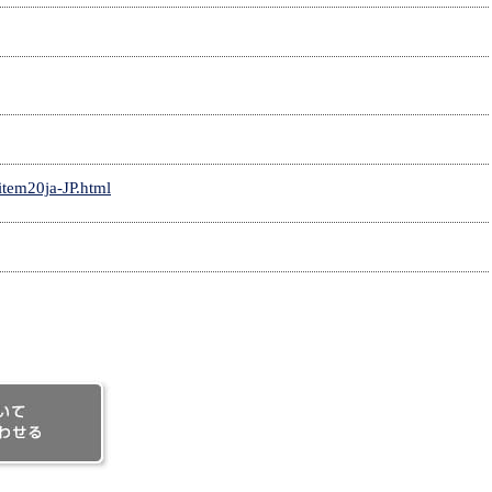
/item20ja-JP.html