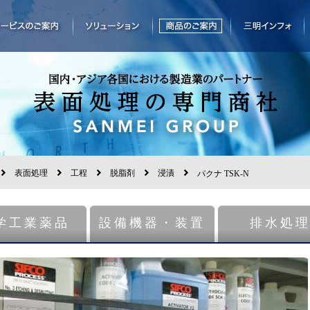
表面処理
工程
脱脂剤
浸漬
パクナ TSK-N
学工業薬品
設備機器・装置
排水処