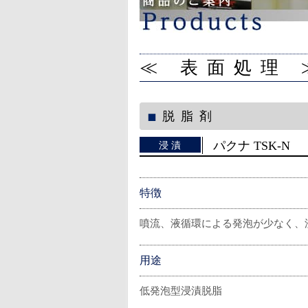
≪ 表面処理 
脱脂剤
パクナ TSK-N
浸漬
特徴
噴流、液循環による発泡が少なく、
用途
低発泡型浸漬脱脂