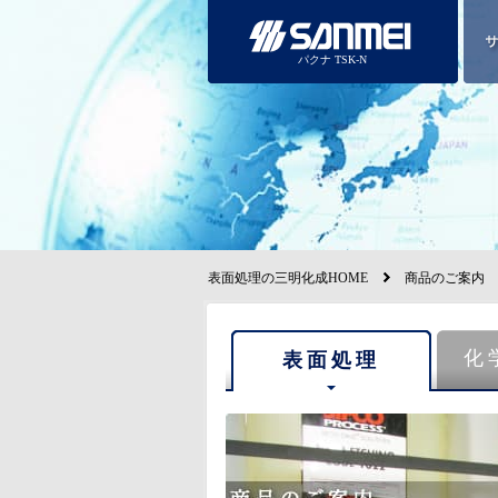
パクナ TSK-N
表面処理の三明化成HOME
商品のご案内
化
表面処理