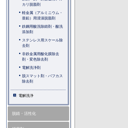
カリ脱脂剤
軽金属（アルミニウム・
亜鉛）用浸漬脱脂剤
鉄鋼用酸洗除錆剤・酸洗
添加剤
ステンレス用スケール除
去剤
非鉄金属用酸化膜除去
剤・変色除去剤
電解洗浄剤
脱スマット剤・バフカス
除去剤
電解洗浄
脱錆・活性化