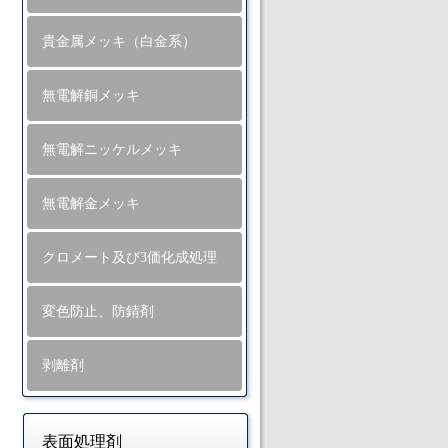
貴金属メッキ（白金系）
無電解銅メッキ
無電解ニッケルメッキ
無電解金メッキ
クロメート及び3価化成処理
変色防止、防錆剤
剥離剤
表面処理剤