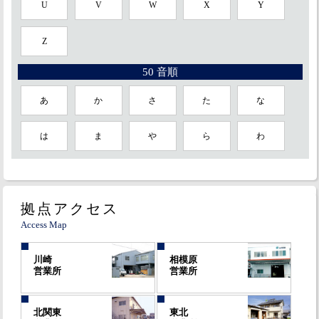
U
V
W
X
Y
Z
50 音順
あ
か
さ
た
な
は
ま
や
ら
わ
拠点アクセス
Access Map
川崎
相模原
営業所
営業所
北関東
東北