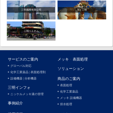
三明國際有限公司
タイ三明
三明ベトナム
サービスのご案内
メッキ
・
表面処理
グローバル対応
ソリューション
化学工業薬品 | 表面処理剤
設備機器 | 分析機器
商品のご案内
表面処理
三明インフォ
化学工業薬品
ニッケルメッキ液の管理
メッキ 設備機器
事例紹介
排水処理