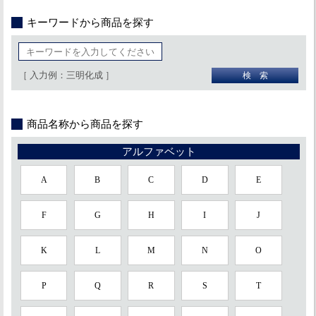
キーワードから商品を探す
［ 入力例：三明化成 ］
商品名称から商品を探す
アルファベット
A
B
C
D
E
F
G
H
I
J
K
L
M
N
O
P
Q
R
S
T