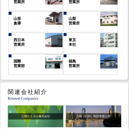
営業所
営業所
山形
山梨
倉庫
営業所
西日本
東京
営業所
本社
国際
福島
営業部
営業所
関連会社紹介
Related Companies
三明ケミカル株式会社
三明（広州）商貿有限公司