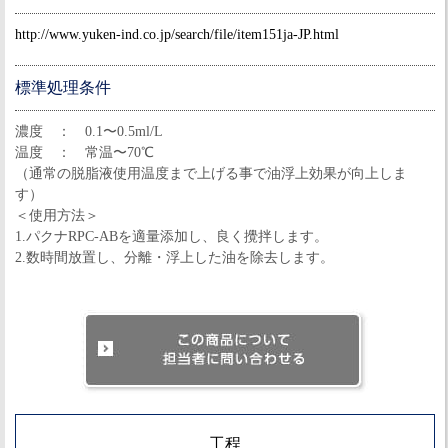
http://www.yuken-ind.co.jp/search/file/item151ja-JP.html
標準処理条件
濃度 ： 0.1〜0.5ml/L
温度 ： 常温〜70℃
（通常の脱脂液使用温度まで上げる事で油浮上効果が向上しま
す）
＜使用方法＞
1.パクナRPC-ABを適量添加し、良く攪拌します。
2.数時間放置し、分離・浮上した油を除去します。
工程