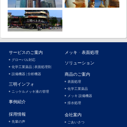
三明ベトナム
サービスのご案内
メッキ
・
表面処理
グローバル対応
ソリューション
化学工業薬品 | 表面処理剤
設備機器 | 分析機器
商品のご案内
表面処理
三明インフォ
化学工業薬品
ニッケルメッキ液の管理
メッキ 設備機器
事例紹介
排水処理
採用情報
会社案内
先輩の声
ごあいさつ