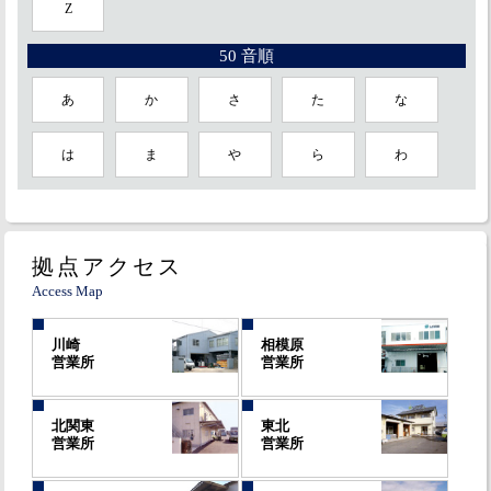
Z
50 音順
あ
か
さ
た
な
は
ま
や
ら
わ
拠点アクセス
Access Map
川崎
相模原
営業所
営業所
北関東
東北
営業所
営業所