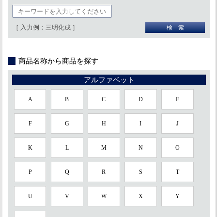
［ 入力例：三明化成 ］
商品名称から商品を探す
アルファベット
A
B
C
D
E
F
G
H
I
J
K
L
M
N
O
P
Q
R
S
T
U
V
W
X
Y