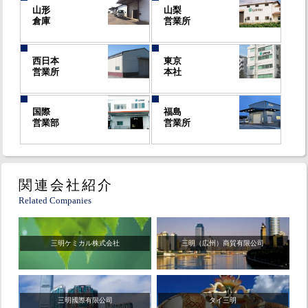
山形
山梨
倉庫
営業所
西日本
東京
営業所
本社
国際
福島
営業部
営業所
関連会社紹介
Related Companies
三明ケミカル株式会社
三明（広州）商貿有限公司
三明國際有限公司
タイ三明