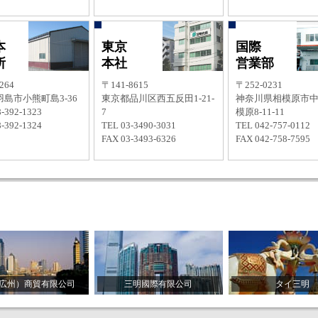
本
東京
国際
所
本社
営業部
264
〒141-8615
〒252-0231
島市小熊町島3-36
東京都品川区西五反田1-21-
神奈川県相模原市
-392-1323
7
模原8-11-11
-392-1324
TEL 03-3490-3031
TEL 042-757-0112
FAX 03-3493-6326
FAX 042-758-7595
広州）商貿有限公司
三明國際有限公司
タイ三明