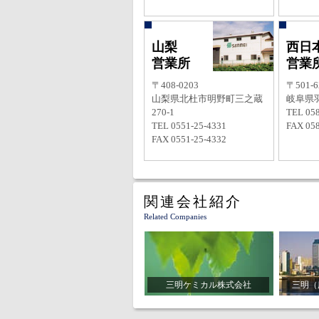
山梨
西日
営業所
営業
〒408-0203
〒501-6
山梨県北杜市明野町三之蔵
岐阜県羽
270-1
TEL 058
TEL 0551-25-4331
FAX 058
FAX 0551-25-4332
関連会社紹介
Related Companies
三明ケミカル株式会社
三明（