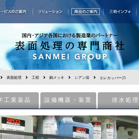
表面処理
工程
銅メッキ
シアン浴
エレカッパー25
学工業薬品
設備機器・装置
排水処