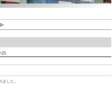
≫
25
れました。