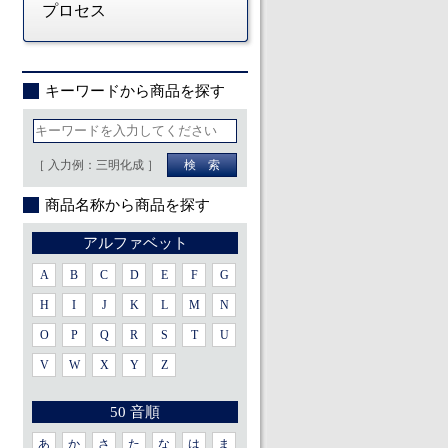
プロセス
キーワードから商品を探す
［ 入力例：三明化成 ］
商品名称から商品を探す
アルファベット
A
B
C
D
E
F
G
H
I
J
K
L
M
N
O
P
Q
R
S
T
U
V
W
X
Y
Z
50 音順
あ
か
さ
た
な
は
ま