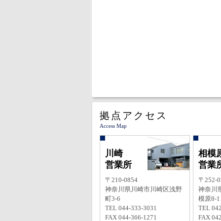
拠点アクセス
Access Map
川崎
相模
営業所
営業
〒210-0854
〒252-0
神奈川県川崎市川崎区浅野
神奈川
町3-6
模原8-11
TEL 044-333-3031
TEL 042
FAX 044-366-1271
FAX 042