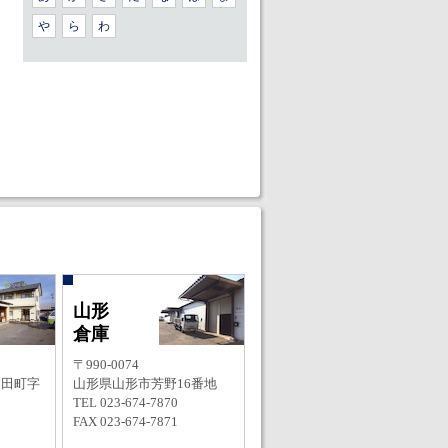
や
ら
わ
山形
倉庫
〒990-0074
羽田町字
山形県山形市芳野16番地
TEL 023-674-7870
FAX 023-674-7871