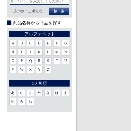
［ 入力例：三明化成 ］
商品名称から商品を探す
アルファベット
A
B
C
D
E
F
G
H
I
J
K
L
M
N
O
P
Q
R
S
T
U
V
W
X
Y
Z
50 音順
あ
か
さ
た
な
は
ま
や
ら
わ