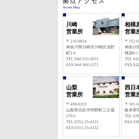
拠点アクセス
Access Map
川崎
相模
営業所
営業
〒210-0854
〒252-0
神奈川県川崎市川崎区浅野
神奈川
町3-6
模原8-11
TEL 044-333-3031
TEL 042
FAX 044-366-1271
FAX 042
山梨
西日
営業所
営業
〒408-0203
〒501-6
山梨県北杜市明野町三之蔵
岐阜県羽
270-1
TEL 058
TEL 0551-25-4331
FAX 058
FAX 0551-25-4332