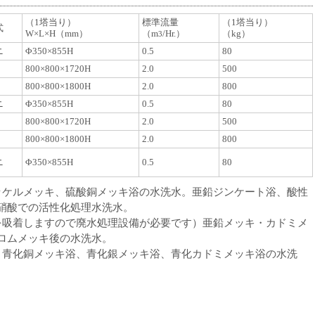
（1塔当り）
標準流量
（1塔当り）
式
W×L×H（mm）
（m
/Hr.）
（kg）
3
ニ
Φ350×855H
0.5
80
800×800×1720H
2.0
500
800×800×1800H
2.0
800
ニ
Φ350×855H
0.5
80
800×800×1720H
2.0
500
800×800×1800H
2.0
800
ニ
Φ350×855H
0.5
80
ッケルメッキ、硫酸銅メッキ浴の水洗水。亜鉛ジンケート浴、酸性
硝酸での活性化処理水洗水。
を吸着しますので廃水処理設備が必要です）亜鉛メッキ・カドミメ
ロムメッキ後の水洗水。
、青化銅メッキ浴、青化銀メッキ浴、青化カドミメッキ浴の水洗