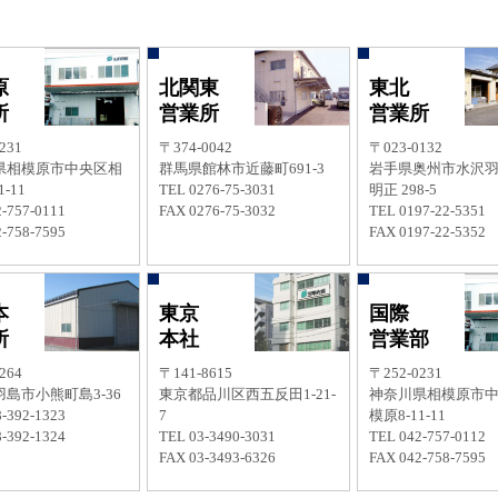
原
北関東
東北
所
営業所
営業所
231
〒374-0042
〒023-0132
県相模原市中央区相
群馬県館林市近藤町691-3
岩手県奥州市水沢
-11
TEL 0276-75-3031
明正 298-5
-757-0111
FAX 0276-75-3032
TEL 0197-22-5351
-758-7595
FAX 0197-22-5352
本
東京
国際
所
本社
営業部
264
〒141-8615
〒252-0231
島市小熊町島3-36
東京都品川区西五反田1-21-
神奈川県相模原市
-392-1323
7
模原8-11-11
-392-1324
TEL 03-3490-3031
TEL 042-757-0112
FAX 03-3493-6326
FAX 042-758-7595