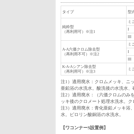
タイプ
型
ミ
純粋型
I
（再利用可）※注1
III
ミ
A-A六価クロム除去型
I
（再利用不可）※注2
III
K-A-Aシアン除去型
ミ
（再利用可）※注3
注1）適用廃水：クロムメッキ、ニ
亜鉛浴の水洗水。酸洗後の水洗水、
注2）適用廃水：（六価クロムのみ
ッキ後のクロメート処理水洗水。ク
注3）適用廃水：青化亜鉛メッキ浴
水。ピロリン酸銅浴の水洗水。
【ワコンナーS設置例】