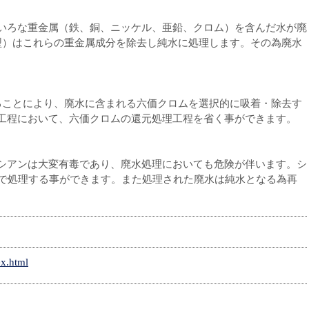
いろな重金属（鉄、銅、ニッケル、亜鉛、クロム）を含んだ水が廃
型）はこれらの重金属成分を除去し純水に処理します。その為廃水
ることにより、廃水に含まれる六価クロムを選択的に吸着・除去す
工程において、六価クロムの還元処理工程を省く事ができます。
シアンは大変有毒であり、廃水処理においても危険が伴います。シ
）で処理する事ができます。また処理された廃水は純水となる為再
ex.html