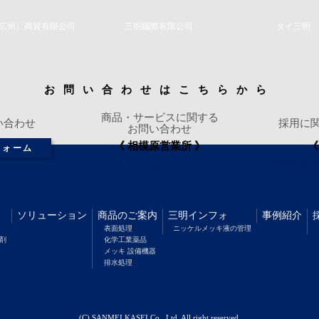
広州）商貿有限公司
三明國際有限公司
タイ三明
お問い合わせはこちらから
商品・サービスに関する
い合わせ
採用に
お問い合わせ
《 相模原営業所 》
《
フォーム
042-757-0111
recrui
ソリューション
商品のご案内
三明インフォ
事例紹介
表面処理
ニッケルメッキ液の管理
理剤
化学工業薬品
メッキ 設備機器
排水処理