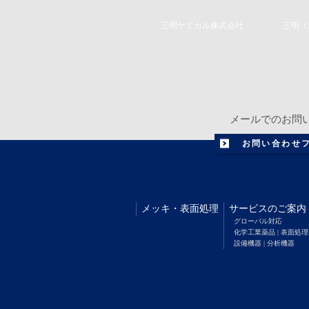
Related Companies
三明ケミカル株式会社
三明（
メールでのお問
お問い合わせ
メッキ
・
表面処理
サービスのご案内
グローバル対応
化学工業薬品 | 表面処
設備機器 | 分析機器