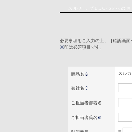
スルカップELC-SPへの
必要事項をご入力の上、［確認画面
※
印は必須項目です。
スルカッ
商品名
※
御社名
※
ご担当者部署名
ご担当者氏名
※