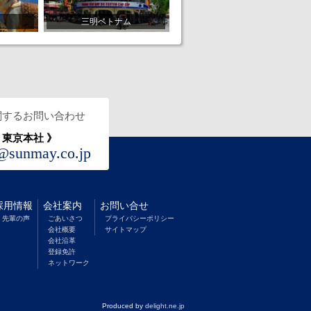
三明ベトナム
関するお問い合わせ
 東京本社 》
t@sunmay.co.jp
採用情報
会社案内
お問い合せ
先輩の声
ごあいさつ
プライバシーポリシー
会社概要
サイトマップ
会社沿革
登録免許
ネットワーク
Produced by
delight.ne.jp