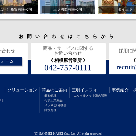
広州）商貿有限公司
三明國際有限公司
タイ三明
お問い合わせはこちらから
商品・サービスに関する
い合わせ
採用に
お問い合わせ
《 相模原営業所 》
《
フォーム
042-757-0111
recrui
ソリューション
商品のご案内
三明インフォ
事例紹介
表面処理
ニッケルメッキ液の管理
理剤
化学工業薬品
メッキ 設備機器
排水処理
(C) SANMEI KASEI Co., Ltd. All right reserved.