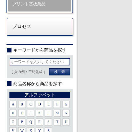
プリント基板薬品
プロセス
キーワードから商品を探す
［ 入力例：三明化成 ］
商品名称から商品を探す
アルファベット
A
B
C
D
E
F
G
H
I
J
K
L
M
N
O
P
Q
R
S
T
U
V
W
X
Y
Z