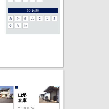
50 音順
あ
か
さ
た
な
は
ま
や
ら
わ
山形
倉庫
〒990-0074