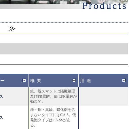
 ≫
カー
概要
用途
鉄。脱スマットは陽極処理
ス
及びPR電解。錆はPR電解が
効果的。
鉄・銅・真鍮。錯化剤を含
まないタイプにはCA-S。低
ス
発泡タイプはCA-SSがあ
る。