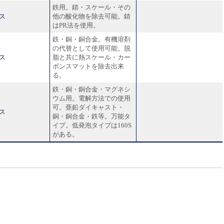
鉄用。錆・スケール・その
ス
他の酸化物を除去可能。錆
はPR法を使用。
鉄・銅・銅合金。有機溶剤
の代替として使用可能。脱
ス
脂と共に熱スケール・カー
ボンスマットを除去出来
る。
鉄・銅・銅合金・マグネシ
ウム用。電解方法での使用
可。亜鉛ダイキャスト・
ス
銅・銅合金・鉄等。万能タ
イプ。低発泡タイプは160S
がある。