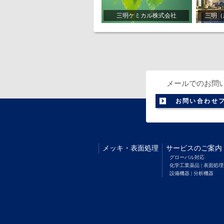
三明ケミカル株式会社
三明（
メールでのお問
お問い合わせ
メッキ
・
表面処理
サービスのご案内
グローバル対応
化学工業薬品 | 表面処
設備機器 | 分析機器