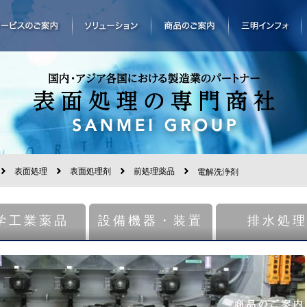
表面処理
表面処理剤
前処理薬品
電解洗浄剤
学工業薬品
設備機器・装置
排水処