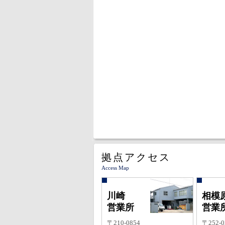
拠点アクセス
Access Map
川崎
相模
営業所
営業
〒210-0854
〒252-0