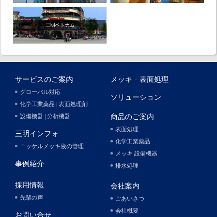
三明ベトナム
サービスのご案内
メッキ
・
表面処理
グローバル対応
ソリューション
化学工業薬品 | 表面処理剤
設備機器 | 分析機器
商品のご案内
表面処理
三明インフォ
化学工業薬品
ニッケルメッキ液の管理
メッキ 設備機器
事例紹介
排水処理
採用情報
会社案内
先輩の声
ごあいさつ
会社概要
お問い合せ