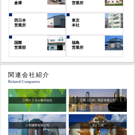
倉庫
営業所
西日本
東京
営業所
本社
国際
福島
営業部
営業所
関連会社紹介
Related Companies
三明ケミカル株式会社
三明（広州）商貿有限公司
三明國際有限公司
タイ三明