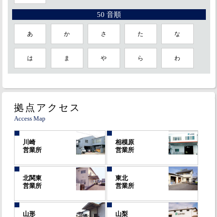
50 音順
あ
か
さ
た
な
は
ま
や
ら
わ
拠点アクセス
Access Map
川崎
相模原
営業所
営業所
北関東
東北
営業所
営業所
山形
山梨