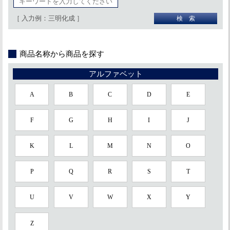
［ 入力例：三明化成 ］
商品名称から商品を探す
アルファベット
A
B
C
D
E
F
G
H
I
J
K
L
M
N
O
P
Q
R
S
T
U
V
W
X
Y
Z