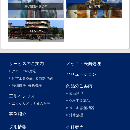
三明國際有限公司
タイ三明
三明ベトナム
サービスのご案内
メッキ
・
表面処理
グローバル対応
ソリューション
化学工業薬品 | 表面処理剤
設備機器 | 分析機器
商品のご案内
表面処理
三明インフォ
化学工業薬品
ニッケルメッキ液の管理
メッキ 設備機器
事例紹介
排水処理
採用情報
会社案内