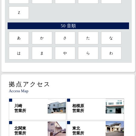
Z
50 音順
あ
か
さ
た
な
は
ま
や
ら
わ
拠点アクセス
Access Map
川崎
相模原
営業所
営業所
北関東
東北
営業所
営業所