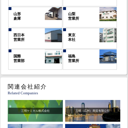
山形
山梨
倉庫
営業所
西日本
東京
営業所
本社
国際
福島
営業部
営業所
関連会社紹介
Related Companies
三明ケミカル株式会社
三明（広州）商貿有限公司