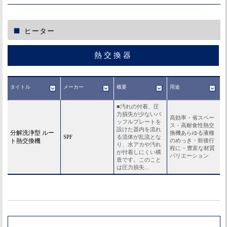
ヒーター
熱交換器
タイトル
メーカー
概要
用途
■汚れの付着、圧
力損失が少ないバ
高効率・省スペー
ッフルプレートを
ス・高耐食性熱交
設けた器内を流れ
分解洗浄型 ルー
換機あらゆる液種
SPF
る流体が乱流とな
ト熱交換機
のめっき・前後行
り、水アカや汚れ
程に − 豊富な材質
が付着しにくい構
バリエーション
造です。このこと
は圧力損失...