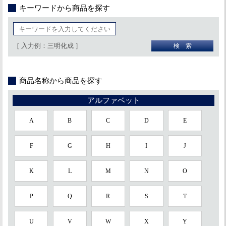
キーワードから商品を探す
［ 入力例：三明化成 ］
商品名称から商品を探す
アルファベット
A
B
C
D
E
F
G
H
I
J
K
L
M
N
O
P
Q
R
S
T
U
V
W
X
Y