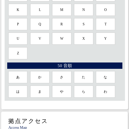
K
L
M
N
O
P
Q
R
S
T
U
V
W
X
Y
Z
50 音順
あ
か
さ
た
な
は
ま
や
ら
わ
拠点アクセス
Access Map