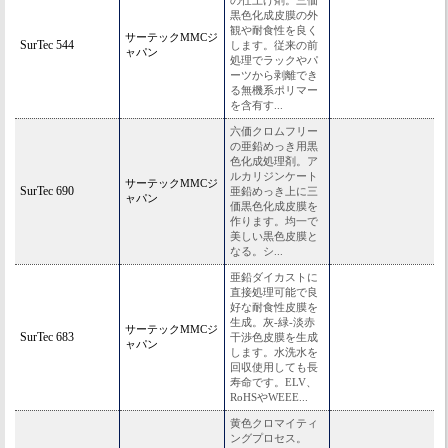
の仕上げ剤。三価
黒色化成皮膜の外
観や耐食性を良く
サーテックMMCジ
SurTec 544
します。従来の前
ャパン
処理でラックやパ
ーツから剥離でき
る無機系ポリマー
を含有す...
六価クロムフリー
の亜鉛めっき用黒
色化成処理剤。ア
ルカリジンケート
サーテックMMCジ
SurTec 690
亜鉛めっき上に三
ャパン
価黒色化成皮膜を
作ります。均一で
美しい黒色皮膜と
なる。シ...
亜鉛ダイカストに
直接処理可能で良
好な耐食性皮膜を
生成。灰-緑-淡赤
サーテックMMCジ
SurTec 683
干渉色皮膜を生成
ャパン
します。水洗水を
回収使用しても長
寿命です。ELV、
RoHSやWEEE...
黄色クロマイティ
ングプロセス。