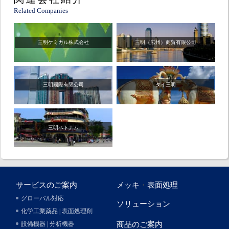
Related Companies
三明ケミカル株式会社
三明（広州）商貿有限公司
三明國際有限公司
タイ三明
三明ベトナム
サービスのご案内
メッキ
・
表面処理
グローバル対応
ソリューション
化学工業薬品 | 表面処理剤
設備機器 | 分析機器
商品のご案内