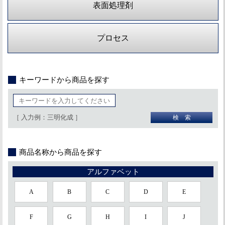
表面処理剤
プロセス
キーワードから商品を探す
［ 入力例：三明化成 ］
商品名称から商品を探す
アルファベット
A
B
C
D
E
F
G
H
I
J