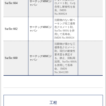
サーテックMMCジ
SurTec 664
ロメート剤。Coを
ャパン
含有し耐食性を改
良。IMDS
No.900924
沈殿物のない耐ベ
ーキング性三価青
サーテックMMCジ
色クロメート剤。
SurTec 662
ャパン
SurTec 660A を併
用して長寿命。
IMDS No.900924
沈殿物が僅かな三
価青色クロメート
剤。現行の耐食性
要求度を満足す
サーテックMMCジ
SurTec 660
る。静止、回転両
ャパン
浴用。SurTec 660A
を併用して長寿
命。 IMDS
No.3641289
工程