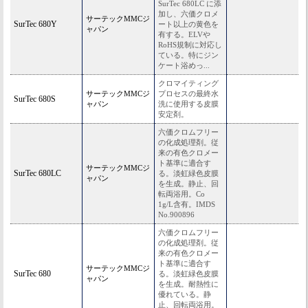
SurTec 680LC に添
加し、六価クロメ
サーテックMMCジ
SurTec 680Y
ート以上の黄色を
ャパン
有する。ELVや
RoHS規制に対応し
ている。特にジン
ケート浴めっ...
クロマイティング
サーテックMMCジ
プロセスの最終水
SurTec 680S
ャパン
洗に使用する皮膜
安定剤。
六価クロムフリー
の化成処理剤。従
来の有色クロメー
ト基準に適合す
サーテックMMCジ
SurTec 680LC
る。淡虹緑色皮膜
ャパン
を生成。静止、回
転両浴用。Co
1g/L含有。IMDS
No.900896
六価クロムフリー
の化成処理剤。従
来の有色クロメー
ト基準に適合す
サーテックMMCジ
SurTec 680
る。淡虹緑色皮膜
ャパン
を生成。耐熱性に
優れている。静
止、回転両浴用。