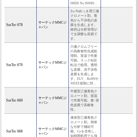
IMDS No.90089...
Zn-Niめっき用三価
クロメート剤。青
色から干渉色の皮
サーテックMMCジ
SurTec 678
膜を生成します。
ャパン
維持は分析管理が
でき調整も容易で
す。
六価クロムフリー
の高耐食性化成処
理剤。室温で作業
可能。ラック&回
サーテックMMCジ
SurTec 670
転法で処理。透明
ャパン
な皮膜、淡干渉色
皮膜を生成しま
す。ELV、RoHSや
WEEE規制に対...
中膜型三価青色ク
ロメート剤。室温
サーテックMMCジ
SurTec 669
で作業可能。黄−茶
ャパン
色皮膜で高耐食
性。
液体型三価青色ク
ロメート剤。簡単
な分析で補給可
サーテックMMCジ
SurTec 668
能。Coを含有し、
ャパン
短時間処理でも強