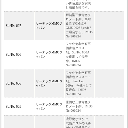
い青色皮膜を実現
し高耐食性です。
耐熱型三価青色ク
ロメート剤。高耐
サーテックMMCジ
食性でGM規格
SurTec 667
ャパン
GME 00252,code7
に適合する。IMDS
No.900924
フッ化物非含有三
価青色クロメート
サーテックMMCジ
剤。SurTec 660A
SurTec 666
ャパン
を併用して長寿
命。IMDS
No.900924
フッ化物非含有三
価青色クロメート
サーテックMMCジ
剤。ＳurＴec
SurTec 666
ャパン
660A を併用して
長寿命。IMDS
No.900924
廉価な三価青色ク
サーテックMMCジ
SurTec 665
ロメート剤。IMDS
ャパン
No.900924
沈殿物が僅かで、
六価クロムの痕跡
がない三価青色ク