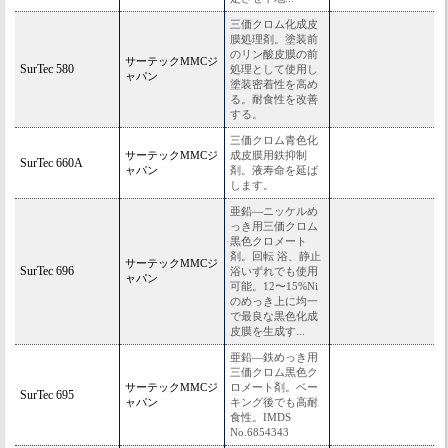
三価クロム化成皮
膜処理剤。塗装前
のリン酸皮膜の前
サーテックMMCジ
SurTec 580
処理として使用し
ャパン
塗装密着性を高め
る。耐食性を改善
する。
三価クロム青色化
サーテックMMCジ
成皮膜用鉄抑制
SurTec 660A
ャパン
剤。液寿命を延ば
します。
亜鉛―ニッケルめ
っき用三価クロム
黒色クロメート
剤。回転 浴、静止
サーテックMMCジ
SurTec 696
浴いずれでも使用
ャパン
可能。12〜15%Ni
のめっき上に均一
で最良な黒色化成
皮膜を生成す...
亜鉛―鉄めっき用
三価クロム黒色ク
サーテックMMCジ
ロメート剤。ベー
SurTec 695
ャパン
キング後でも高耐
食性。IMDS
No.6854343