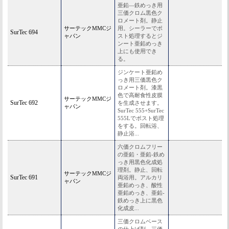
亜鉛―鉄めっき用
三価クロム黒色ク
ロメート剤。静止
サーテックMMCジ
用。シーラーでポ
SurTec 694
ャパン
スト処理するとジ
ンート亜鉛めっき
上にも使用でき
る。
ジンケート亜鉛め
っき用三価黒色ク
ロメート剤。漆黒
色で高耐食性皮膜
サーテックMMCジ
SurTec 692
を生成させます。
ャパン
SurTec 555+SurTec
555Lでポスト処理
をする。回転浴、
静止浴...
六価クロムフリー
の亜鉛・亜鉛-鉄め
っき用黒色化成処
理剤。静止、回転
サーテックMMCジ
SurTec 691
両浴用。アルカリ
ャパン
亜鉛めっき、酸性
亜鉛めっき、亜鉛-
鉄めっき上に黒色
化成皮...
三価クロムベース