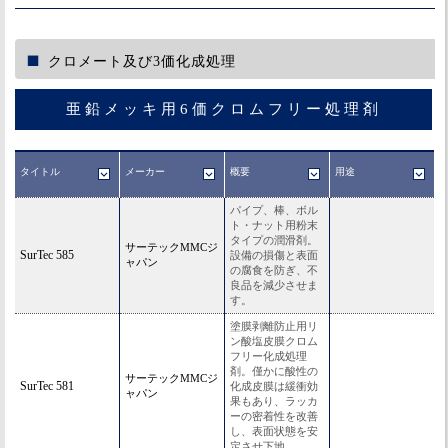
クロメート及び3価化成処理
亜鉛メッキ用6価クロムフリー処理剤
タイトル
メーカー
概要
用途
パイプ、棒、ボル
ト・ナット用粉末
タイプの潤滑剤。
サーテックMMCジ
SurTec 585
設備の損傷と表面
ャパン
の腐食を防ぎ、不
良品を減少させま
す。
塗膜剥離防止用リ
ン酸塩皮膜クロム
フリー化成処理
剤。僅かに酸性の
サーテックMMCジ
SurTec 581
化成皮膜は緩衝効
ャパン
果もあり、ラッカ
ーの密着性を改善
し、表面状態を安
定させ下地...