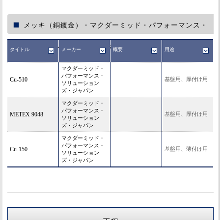
メッキ（銅鍍金）・マクダーミッド・パフォーマンス・
ソリューションズ・ジャパン
タイトル
メーカー
概要
用途
マクダーミッド・
パフォーマンス・
Cu-510
基盤用、厚付け用
ソリューション
ズ・ジャパン
マクダーミッド・
パフォーマンス・
METEX 9048
基盤用、厚付け用
ソリューション
ズ・ジャパン
マクダーミッド・
パフォーマンス・
Cu-150
基盤用、薄付け用
ソリューション
ズ・ジャパン