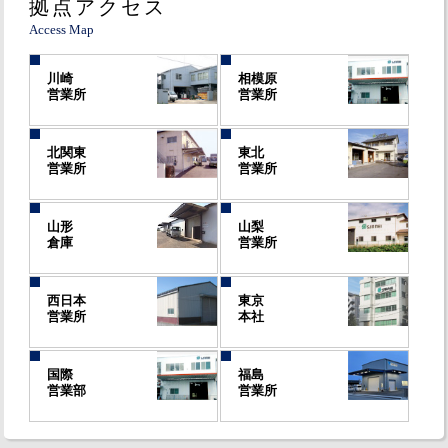
拠点アクセス
Access Map
川崎
相模原
営業所
営業所
北関東
東北
営業所
営業所
山形
山梨
倉庫
営業所
西日本
東京
営業所
本社
国際
福島
営業部
営業所