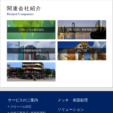
関連会社紹介
Related Companies
三明ケミカル株式会社
三明（広州）商貿有限公司
三明國際有限公司
タイ三明
三明ベトナム
サービスのご案内
メッキ
・
表面処理
グローバル対応
ソリューション
化学工業薬品 | 表面処理剤