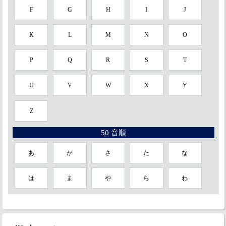
F
G
H
I
J
K
L
M
N
O
P
Q
R
S
T
U
V
W
X
Y
Z
50 音順
あ
か
さ
た
な
は
ま
や
ら
わ