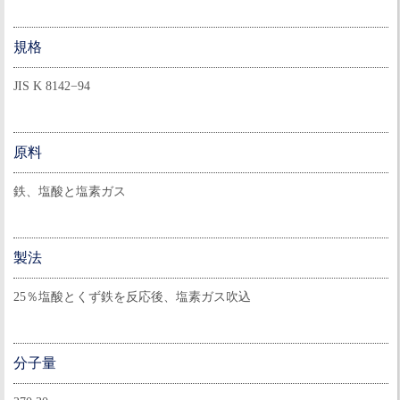
規格
JIS K 8142−94
原料
鉄、塩酸と塩素ガス
製法
25％塩酸とくず鉄を反応後、塩素ガス吹込
分子量