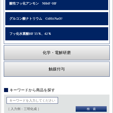
酸性フッ化アンモン NH
F･HF
4
グルコン酸ナトリウム C
H
NaO
6
11
7
フッ化水素酸HF 55％、42％
化学・電解研磨
触媒付与
キーワードから商品を探す
［ 入力例：三明化成 ］