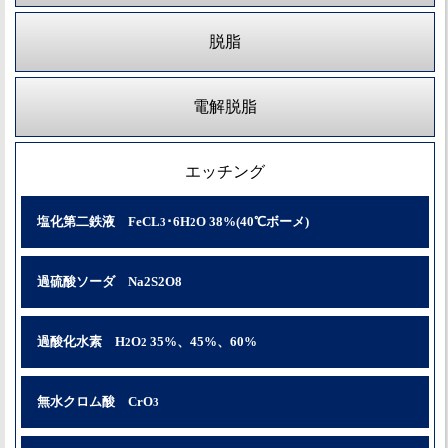
脱脂
電解脱脂
エッチング
塩化第二鉄液 FeCL
･6H
O 38%(40℃ボーメ)
3
2
過硫酸ソーダ Na2S2O8
過酸化水素 H
O
35%、45%、60%
2
2
無水クロム酸 CrO
3