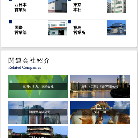
西日本
東京
営業所
本社
国際
福島
営業部
営業所
関連会社紹介
Related Companies
三明ケミカル株式会社
三明（広州）商貿有限公司
三明國際有限公司
タイ三明
三明ベトナム