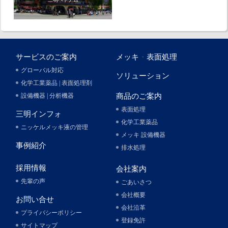
サービスのご案内
メッキ
・
表面処理
グローバル対応
ソリューション
化学工業薬品 | 表面処理剤
設備機器 | 分析機器
商品のご案内
表面処理
三明インフォ
化学工業薬品
ニッケルメッキ液の管理
メッキ 設備機器
事例紹介
排水処理
採用情報
会社案内
先輩の声
ごあいさつ
会社概要
お問い合せ
会社沿革
プライバシーポリシー
登録免許
サイトマップ