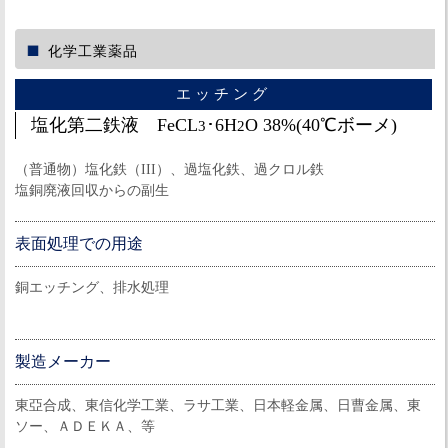
化学工業薬品
エッチング
塩化第二鉄液 FeCL
･6H
O 38%(40℃ボーメ)
3
2
（普通物）塩化鉄（III）、過塩化鉄、過クロル鉄
塩銅廃液回収からの副生
表面処理での用途
銅エッチング、排水処理
製造メーカー
東亞合成、東信化学工業、ラサ工業、日本軽金属、日曹金属、東
ソー、ＡＤＥＫＡ、等