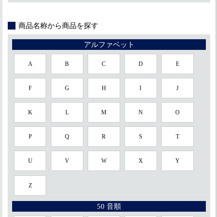
商品名称から商品を探す
アルファベット
A
B
C
D
E
F
G
H
I
J
K
L
M
N
O
P
Q
R
S
T
U
V
W
X
Y
Z
50 音順