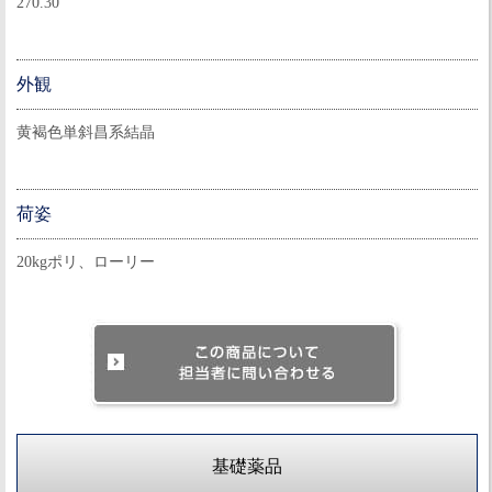
270.30
外観
黄褐色単斜昌系結晶
荷姿
20kgポリ、ローリー
基礎薬品