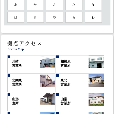
あ
か
さ
た
な
は
ま
や
ら
わ
拠点アクセス
Access Map
川崎
相模原
営業所
営業所
北関東
東北
営業所
営業所
山形
山梨
倉庫
営業所