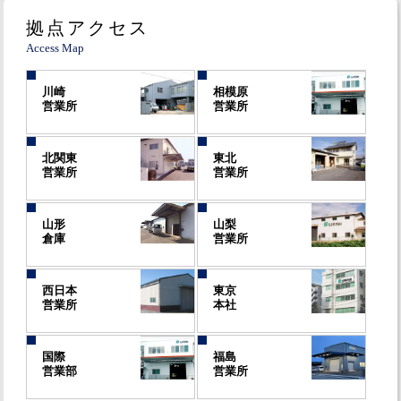
拠点アクセス
Access Map
川崎
相模原
営業所
営業所
北関東
東北
営業所
営業所
山形
山梨
倉庫
営業所
西日本
東京
営業所
本社
国際
福島
営業部
営業所