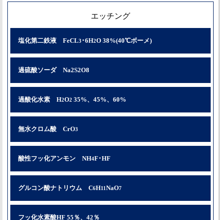
エッチング
塩化第二鉄液 FeCL
･6H
O 38%(40℃ボーメ)
3
2
過硫酸ソーダ Na2S2O8
過酸化水素 H
O
35%、45%、60%
2
2
無水クロム酸 CrO
3
酸性フッ化アンモン NH
F･HF
4
グルコン酸ナトリウム C
H
NaO
6
11
7
フッ化水素酸HF 55％、42％