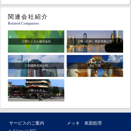
関連会社紹介
Related Companies
三明ケミカル株式会社
三明（広州）商貿有限公司
三明國際有限公司
タイ三明
三明ベトナム
サービスのご案内
メッキ
・
表面処理
グローバル対応