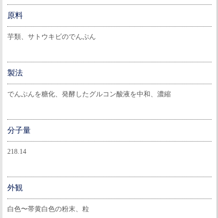
原料
芋類、サトウキビのでんぷん
製法
でんぷんを糖化、発酵したグルコン酸液を中和、濃縮
分子量
218.14
外観
白色〜帯黄白色の粉末、粒