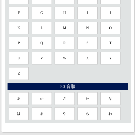
F
G
H
I
J
K
L
M
N
O
P
Q
R
S
T
U
V
W
X
Y
Z
50 音順
あ
か
さ
た
な
は
ま
や
ら
わ