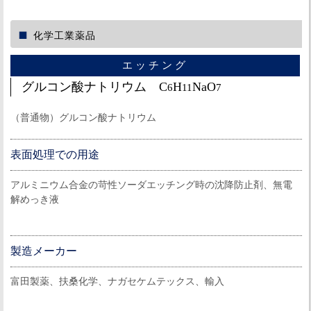
化学工業薬品
エッチング
グルコン酸ナトリウム C
H
NaO
6
11
7
（普通物）グルコン酸ナトリウム
表面処理での用途
アルミニウム合金の苛性ソーダエッチング時の沈降防止剤、無電
解めっき液
製造メーカー
富田製薬、扶桑化学、ナガセケムテックス、輸入