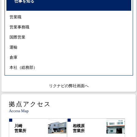
仕事を知る
営業職
営業事務職
国際営業
運輸
倉庫
本社（総務部）
リクナビの弊社画面へ
拠点アクセス
Access Map
川崎
相模原
営業所
営業所