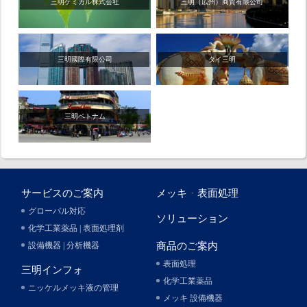
三明ケミカル株式会社
三明（広州）商貿有限公司
三明國際有限公司
タイ三明
三明ベトナム
サービスのご案内
メッキ
・
表面処理
グローバル対応
ソリューション
化学工業薬品 | 表面処理剤
設備機器 | 分析機器
商品のご案内
表面処理
三明インフォ
化学工業薬品
ニッケルメッキ液の管理
メッキ 設備機器